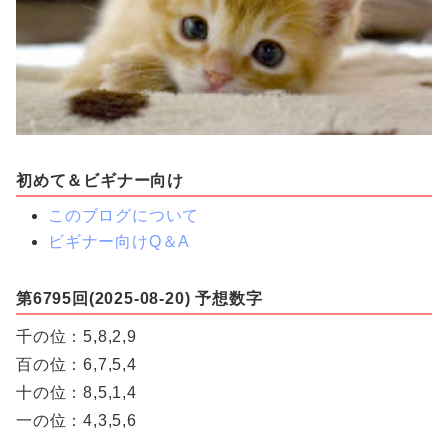
初めて＆ビギナー向け
このブログについて
ビギナー向けQ＆A
第6795回(2025-08-20) 予想数字
千の位：5,8,2,9
百の位：6,7,5,4
十の位：8,5,1,4
一の位：4,3,5,6