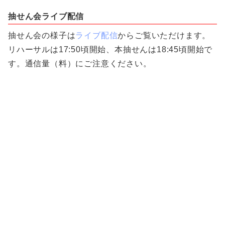
抽せん会ライブ配信
抽せん会の様子は
ライブ配信
からご覧いただけます。
リハーサルは17:50頃開始、本抽せんは18:45頃開始で
す。通信量（料）にご注意ください。