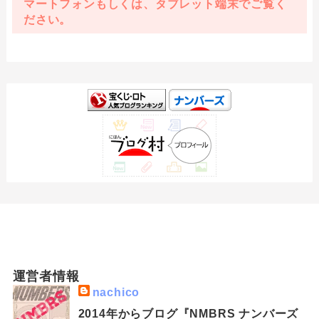
マートフォンもしくは、タブレット端末でご覧く
ださい。
運営者情報
nachico
2014年からブログ『NMBRS ナンバーズ