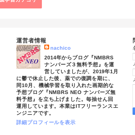
運営者情報
nachico
2014年からブログ『NMBRS
ナンバーズ３無料予想』を運
営していましたが、2019年1月
に鬱で休止した後、薬での復調を期に、
同10月、機械学習を取り入れた画期的な
予想ブログ『NMBRS NEO ナンバーズ無
料予想』を立ち上げました。毎抽せん回
運用しています。本業はITフリーランスエ
ンジニアです。
詳細プロフィールを表示