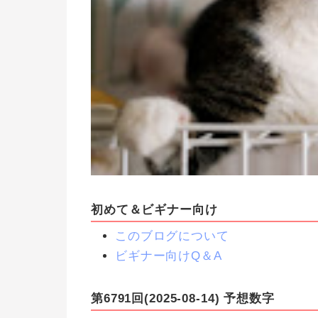
初めて＆ビギナー向け
このブログについて
ビギナー向けQ＆A
第6791回(2025-08-14) 予想数字