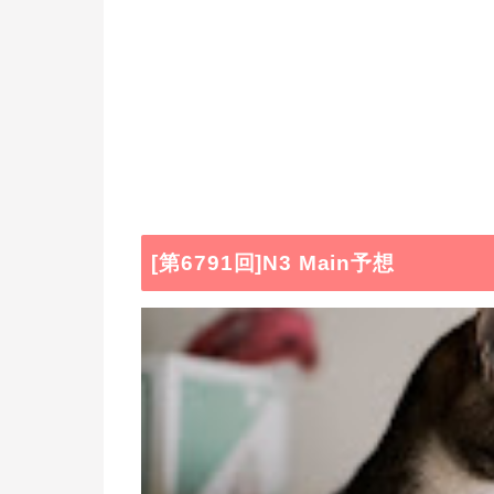
[第6791回]N3 Main予想