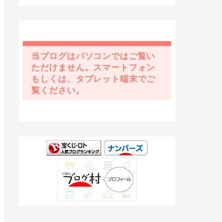
当ブログはパソコンではご覧い
ただけません。スマートフォン
もしくは、タブレット端末でご
覧ください。