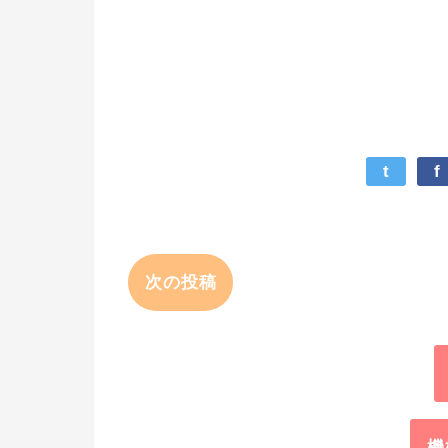
t
f
次の投稿
機