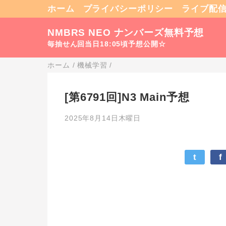
ホーム
プライバシーポリシー
ライブ配
NMBRS NEO ナンバーズ無料予想
毎抽せん回当日18:05頃予想公開☆
ホーム
/
機械学習
/
[第6791回]N3 Main予想
2025年8月14日木曜日
t
f