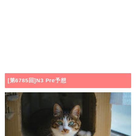
[第6785回]N3 Pre予想