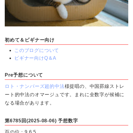
初めて＆ビギナー向け
このブログについて
ビギナー向けQ＆A
Pre予想について
ロト・ナンバーズ超的中法
様提唱の、中国罫線ストレ
ート的中法のオマージュです。まれに全数字が候補に
なる場合があります。
第6785回(2025-08-06) 予想数字
百の位：9,6,5