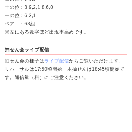
十の位：3,9,2,1,8,6,0
一の位：6,2,1
ペア ：63組
※左にある数字ほど出現率高めです。
抽せん会ライブ配信
抽せん会の様子は
ライブ配信
からご覧いただけます。
リハーサルは17:50頃開始、本抽せんは18:45頃開始で
す。通信量（料）にご注意ください。