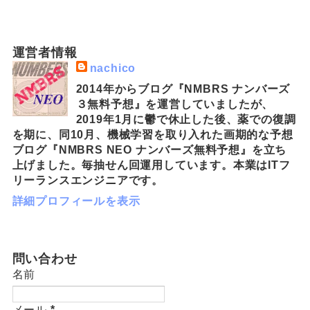
運営者情報
nachico
2014年からブログ『NMBRS ナンバーズ
３無料予想』を運営していましたが、
2019年1月に鬱で休止した後、薬での復調
を期に、同10月、機械学習を取り入れた画期的な予想
ブログ『NMBRS NEO ナンバーズ無料予想』を立ち
上げました。毎抽せん回運用しています。本業はITフ
リーランスエンジニアです。
詳細プロフィールを表示
問い合わせ
名前
メール
*