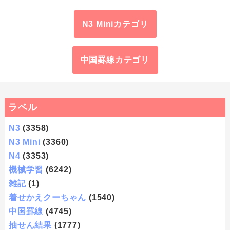
N3 Miniカテゴリ
中国罫線カテゴリ
ラベル
N3
(3358)
N3 Mini
(3360)
N4
(3353)
機械学習
(6242)
雑記
(1)
着せかえクーちゃん
(1540)
中国罫線
(4745)
抽せん結果
(1777)