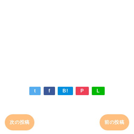
t
f
B!
P
L
次の投稿
前の投稿