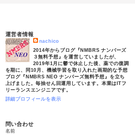
運営者情報
nachico
2014年からブログ『NMBRS ナンバーズ
３無料予想』を運営していましたが、
2019年1月に鬱で休止した後、薬での復調
を期に、同10月、機械学習を取り入れた画期的な予想
ブログ『NMBRS NEO ナンバーズ無料予想』を立ち
上げました。毎抽せん回運用しています。本業はITフ
リーランスエンジニアです。
詳細プロフィールを表示
問い合わせ
名前