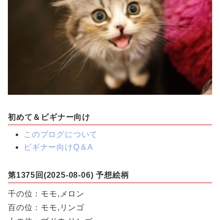
初めて＆ビギナー向け
このブログについて
ビギナー向けQ＆A
第1375回(2025-08-06) 予想絵柄
千の位：モモ,メロン
百の位：モモ,リンゴ