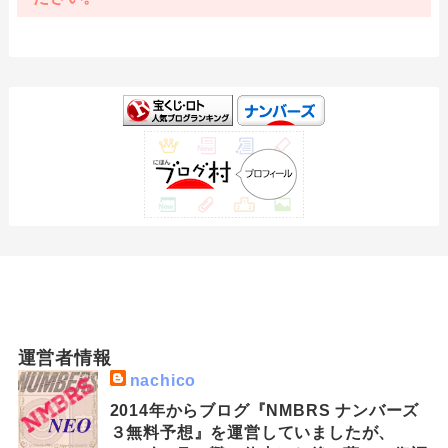
運営者情報
nachico
2014年からブログ『NMBRS ナンバーズ
３無料予想』を運営していましたが、