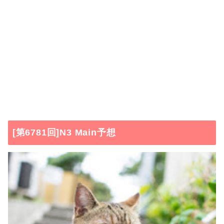
[第6781回]N3 Main予想