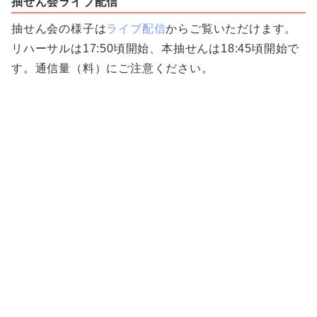
抽せん会ライブ配信
抽せん会の様子は
ライブ配信
からご覧いただけます。
リハーサルは17:50頃開始、本抽せんは18:45頃開始で
す。通信量（料）にご注意ください。