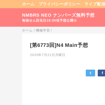
ホーム
プライバシーポリシー
ライブ配
NMBRS NEO ナンバーズ無料予想
毎抽せん回当日18:05頃予想公開☆
ホーム
/
機械学習
/
[第6773回]N4 Main予想
2025年7月21日月曜日
t
f