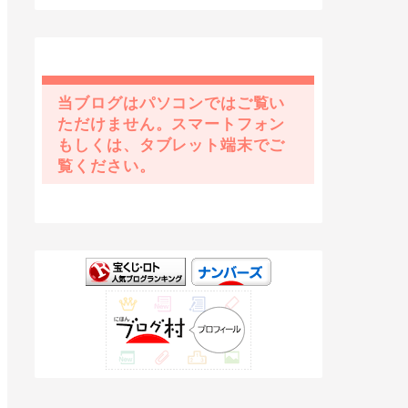
当ブログはパソコンではご覧い
ただけません。スマートフォン
もしくは、タブレット端末でご
覧ください。