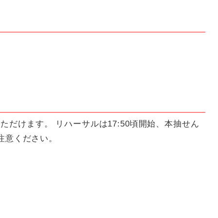
ただけます。 リハーサルは17:50頃開始、本抽せん
ご注意ください。