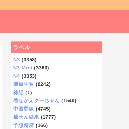
ラベル
N3
(3358)
N3 Mini
(3360)
N4
(3353)
機械学習
(6242)
雑記
(1)
着せかえクーちゃん
(1540)
中国罫線
(4745)
抽せん結果
(1777)
予想精度
(166)