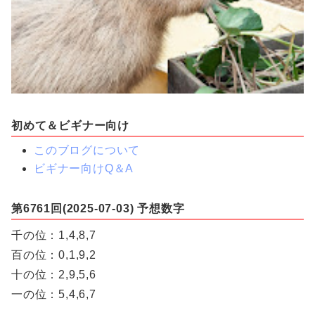
初めて＆ビギナー向け
このブログについて
ビギナー向けQ＆A
第6761回(2025-07-03) 予想数字
千の位：1,4,8,7
百の位：0,1,9,2
十の位：2,9,5,6
一の位：5,4,6,7