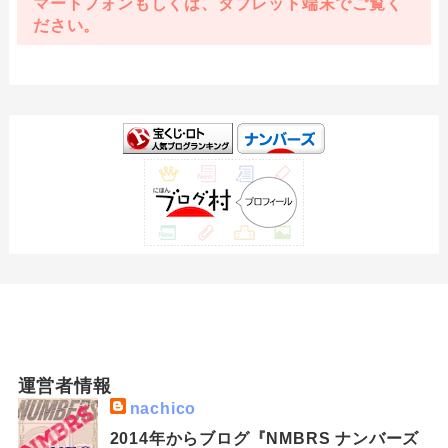
マートフォンもしくは、タブレット端末でご覧く
ださい。
運営者情報
nachico
2014年からブログ『NMBRS ナンバーズ