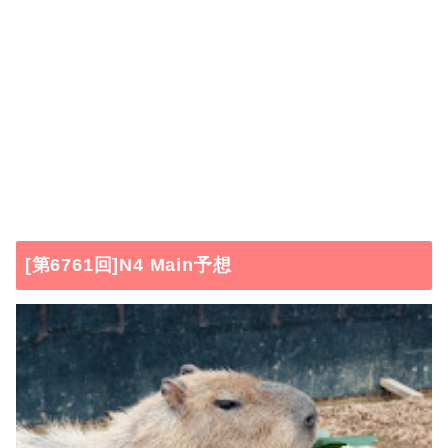
[第6761回]N4 Main予想