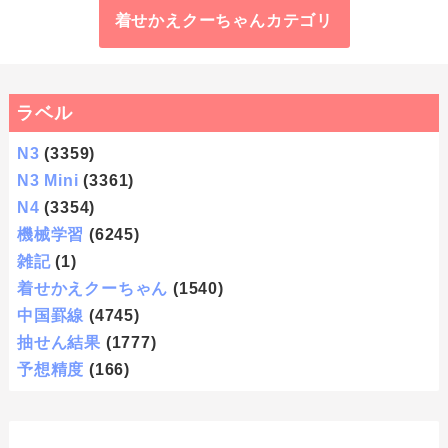
着せかえクーちゃんカテゴリ
ラベル
N3
(3359)
N3 Mini
(3361)
N4
(3354)
機械学習
(6245)
雑記
(1)
着せかえクーちゃん
(1540)
中国罫線
(4745)
抽せん結果
(1777)
予想精度
(166)