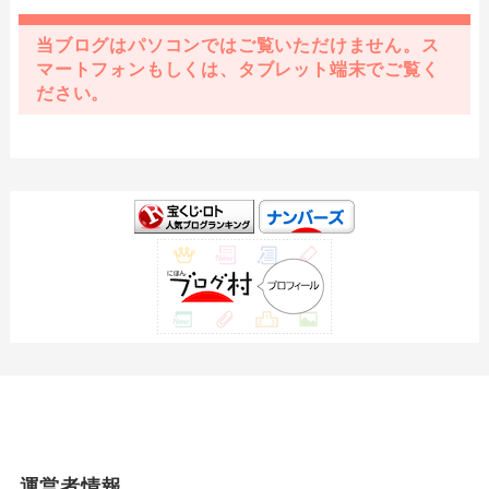
当ブログはパソコンではご覧いただけません。ス
マートフォンもしくは、タブレット端末でご覧く
ださい。
運営者情報