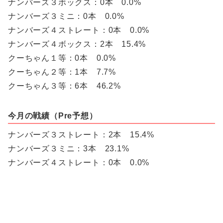
ナンバーズ３ボックス：0本 0.0%
ナンバーズ３ミニ：0本 0.0%
ナンバーズ４ストレート：0本 0.0%
ナンバーズ４ボックス：2本 15.4%
クーちゃん１等：0本 0.0%
クーちゃん２等：1本 7.7%
クーちゃん３等：6本 46.2%
今月の戦績（Pre予想）
ナンバーズ３ストレート：2本 15.4%
ナンバーズ３ミニ：3本 23.1%
ナンバーズ４ストレート：0本 0.0%