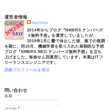
運営者情報
nachico
2014年からブログ『NMBRS ナンバーズ
３無料予想』を運営していましたが、
2019年1月に鬱で休止した後、薬での復調
を期に、同10月、機械学習を取り入れた画期的な予想
ブログ『NMBRS NEO ナンバーズ無料予想』を立ち
上げました。毎抽せん回運用しています。本業はITフ
リーランスエンジニアです。
詳細プロフィールを表示
問い合わせ
名前
メール
*