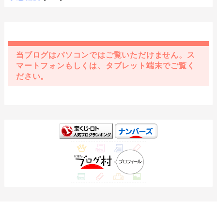
当ブログはパソコンではご覧いただけません。ス
マートフォンもしくは、タブレット端末でご覧く
ださい。