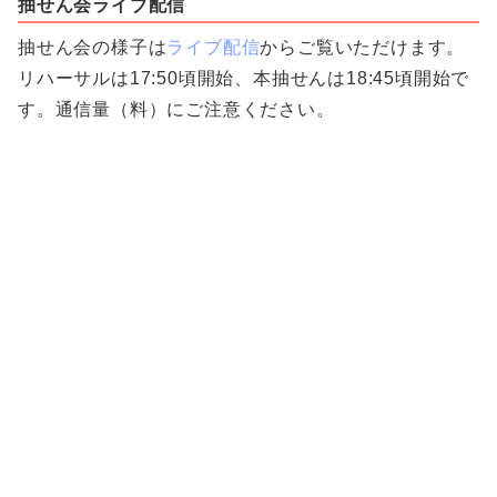
抽せん会ライブ配信
抽せん会の様子は
ライブ配信
からご覧いただけます。
リハーサルは17:50頃開始、本抽せんは18:45頃開始で
す。通信量（料）にご注意ください。