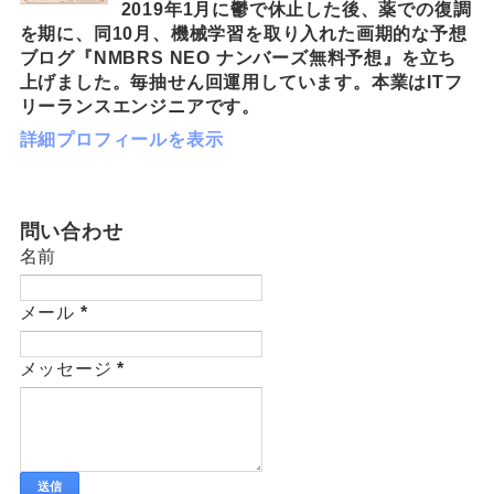
2019年1月に鬱で休止した後、薬での復調
を期に、同10月、機械学習を取り入れた画期的な予想
ブログ『NMBRS NEO ナンバーズ無料予想』を立ち
上げました。毎抽せん回運用しています。本業はITフ
リーランスエンジニアです。
詳細プロフィールを表示
問い合わせ
名前
メール
*
メッセージ
*