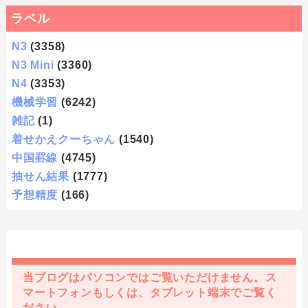
ラベル
N3
(3358)
N3 Mini
(3360)
N4
(3353)
機械学習
(6242)
雑記
(1)
着せかえクーちゃん
(1540)
中国罫線
(4745)
抽せん結果
(1777)
予想精度
(166)
当ブログはパソコンではご覧いただけません。ス
マートフォンもしくは、タブレット端末でご覧く
ださい。