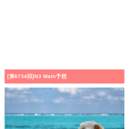
[第6734回]N3 Main予想