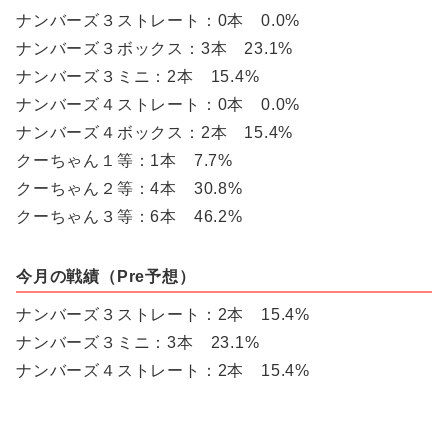
ナンバーズ３ストレート：0本 0.0%
ナンバーズ３ボックス：3本 23.1%
ナンバーズ３ミニ：2本 15.4%
ナンバーズ４ストレート：0本 0.0%
ナンバーズ４ボックス：2本 15.4%
クーちゃん１等：1本 7.7%
クーちゃん２等：4本 30.8%
クーちゃん３等：6本 46.2%
今月の戦績（Pre予想）
ナンバーズ３ストレート：2本 15.4%
ナンバーズ３ミニ：3本 23.1%
ナンバーズ４ストレート：2本 15.4%