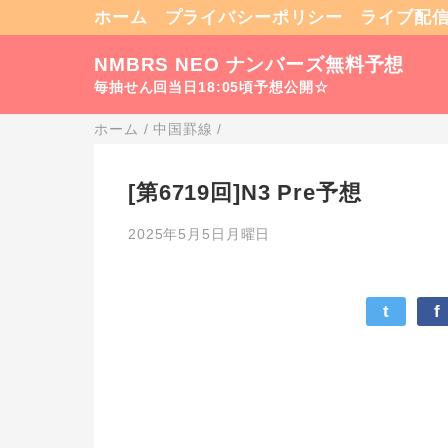
ホーム
プライバシーポリシー
ライブ配
NMBRS NEO ナンバーズ無料予想
毎抽せん回当日18:05頃予想公開☆
ホーム
/
中国罫線
/
[第6719回]N3 Pre予想
2025年5月5日月曜日
t
f