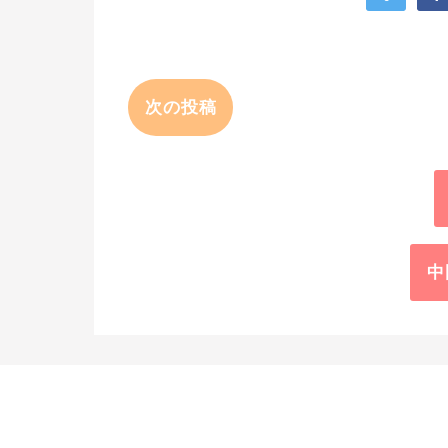
次の投稿
中