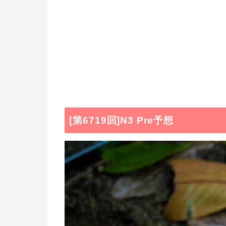
[第6719回]N3 Pre予想