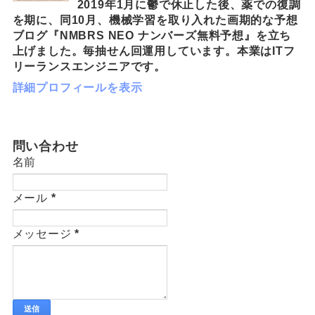
2019年1月に鬱で休止した後、薬での復調
を期に、同10月、機械学習を取り入れた画期的な予想
ブログ『NMBRS NEO ナンバーズ無料予想』を立ち
上げました。毎抽せん回運用しています。本業はITフ
リーランスエンジニアです。
詳細プロフィールを表示
問い合わせ
名前
メール
*
メッセージ
*