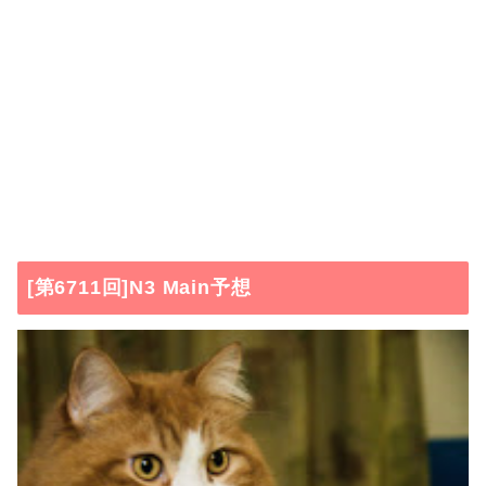
[第6711回]N3 Main予想