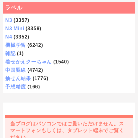
ラベル
N3
(3357)
N3 Mini
(3359)
N4
(3352)
機械学習
(6242)
雑記
(1)
着せかえクーちゃん
(1540)
中国罫線
(4742)
抽せん結果
(1776)
予想精度
(166)
当ブログはパソコンではご覧いただけません。ス
マートフォンもしくは、タブレット端末でご覧く
ださい。