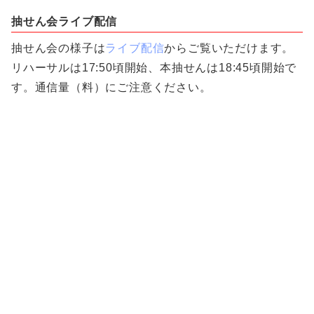
抽せん会ライブ配信
抽せん会の様子は
ライブ配信
からご覧いただけます。
リハーサルは17:50頃開始、本抽せんは18:45頃開始で
す。通信量（料）にご注意ください。