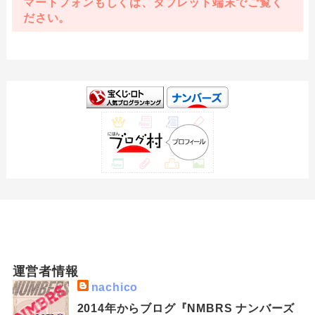
マートフォンもしくは、タブレット端末でご覧く
ださい。
運営者情報
nachico
2014年からブログ『NMBRS ナンバーズ