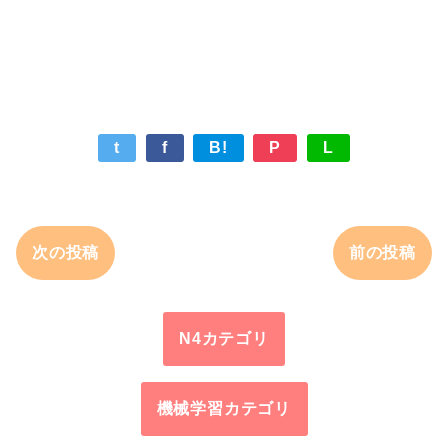
t
f
B!
P
L
次の投稿
前の投稿
N4カテゴリ
機械学習カテゴリ