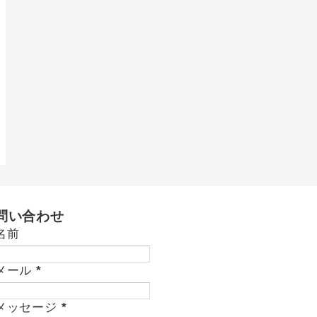
問い合わせ
名前
メール
*
メッセージ
*