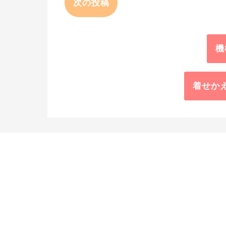
次の投稿
機
着せか