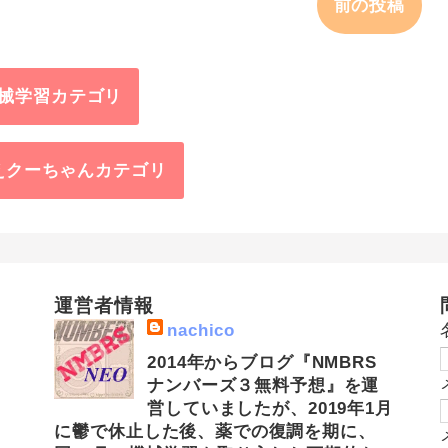
前の投稿
械学習カテゴリ
えクーちゃんカテゴリ
運営者情報
nachico
2014年からブログ『NMBRS
ナンバーズ３無料予想』を運
営していましたが、2019年1月
に鬱で休止した後、薬での復調を期に、