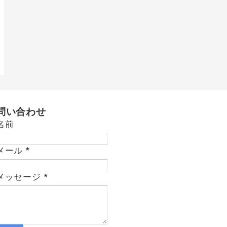
問い合わせ
名前
メール
*
メッセージ
*