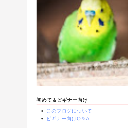
初めて＆ビギナー向け
このブログについて
ビギナー向けQ＆A