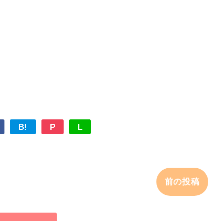
B!
P
L
前の投稿