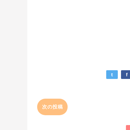
t
f
次の投稿