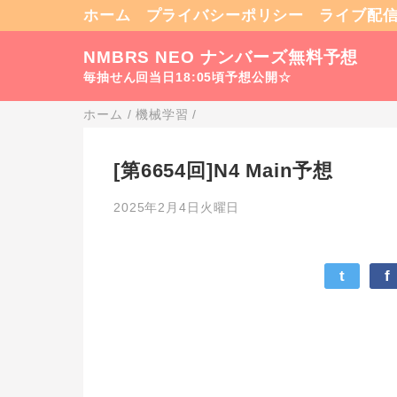
ホーム
プライバシーポリシー
ライブ配
NMBRS NEO ナンバーズ無料予想
毎抽せん回当日18:05頃予想公開☆
ホーム
/
機械学習
/
[第6654回]N4 Main予想
2025年2月4日火曜日
t
f