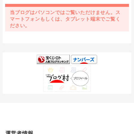
当ブログはパソコンではご覧いただけません。ス
マートフォンもしくは、タブレット端末でご覧く
ださい。
運営者情報