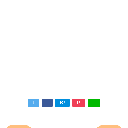
t
f
B!
P
L