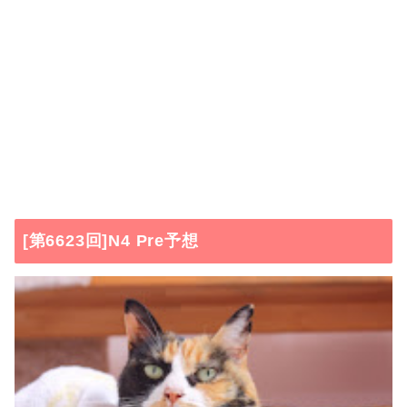
[第6623回]N4 Pre予想