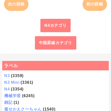
次の投稿
前の投稿
N4カテゴリ
中国罫線カテゴリ
ラベル
N3
(3359)
N3 Mini
(3361)
N4
(3354)
機械学習
(6245)
雑記
(1)
着せかえクーちゃん
(1540)