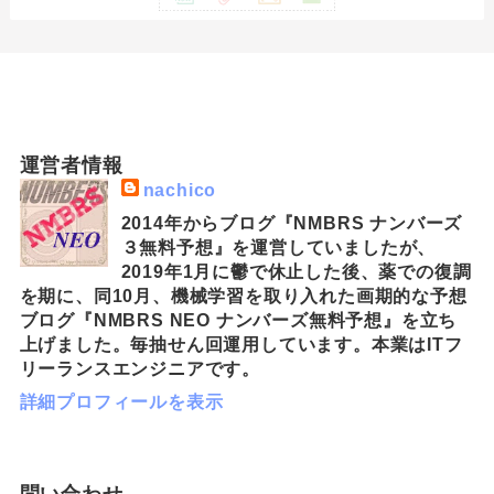
運営者情報
nachico
2014年からブログ『NMBRS ナンバーズ
３無料予想』を運営していましたが、
2019年1月に鬱で休止した後、薬での復調
を期に、同10月、機械学習を取り入れた画期的な予想
ブログ『NMBRS NEO ナンバーズ無料予想』を立ち
上げました。毎抽せん回運用しています。本業はITフ
リーランスエンジニアです。
詳細プロフィールを表示