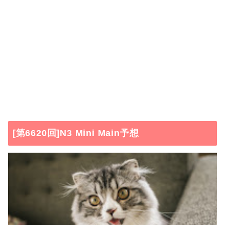
[第6620回]N3 Mini Main予想