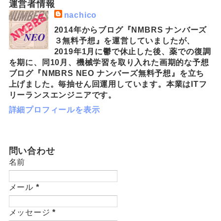
運営者情報
nachico
2014年からブログ『NMBRS ナンバーズ
３無料予想』を運営していましたが、
2019年1月に鬱で休止した後、薬での復調
を期に、同10月、機械学習を取り入れた画期的な予想
ブログ『NMBRS NEO ナンバーズ無料予想』を立ち
上げました。毎抽せん回運用しています。本業はITフ
リーランスエンジニアです。
詳細プロフィールを表示
問い合わせ
名前
メール
*
メッセージ
*