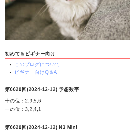
初めて＆ビギナー向け
このブログについて
ビギナー向けQ＆A
第6620回(2024-12-12) 予想数字
十の位：2,9,5,6
一の位：3,2,4,1
第6620回(2024-12-12) N3 Mini