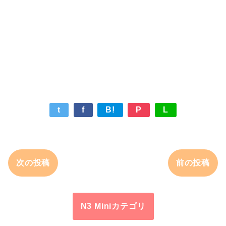
t
f
B!
P
L
次の投稿
前の投稿
N3 Miniカテゴリ