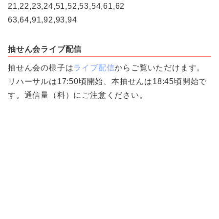
21,22,23,24,51,52,53,54,61,62
63,64,91,92,93,94
抽せん会ライブ配信
抽せん会の様子は
ライブ配信
からご覧いただけます。
リハーサルは17:50頃開始、本抽せんは18:45頃開始で
す。通信量（料）にご注意ください。