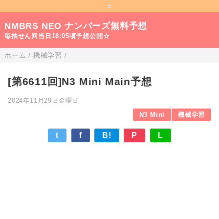
=
NMBRS NEO ナンバーズ無料予想
毎抽せん回当日18:05頃予想公開☆
ホーム
/
機械学習
/
[第6611回]N3 Mini Main予想
2024年11月29日金曜日
N3 Mini
機械学習
t
f
B!
P
L