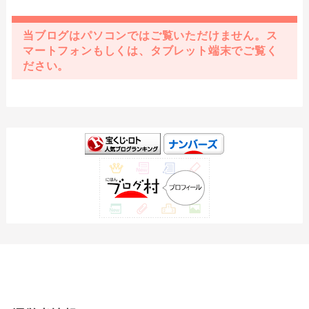
当ブログはパソコンではご覧いただけません。ス
マートフォンもしくは、タブレット端末でご覧く
ださい。