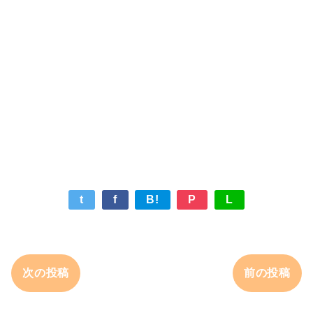
t
f
B!
P
L
次の投稿
前の投稿