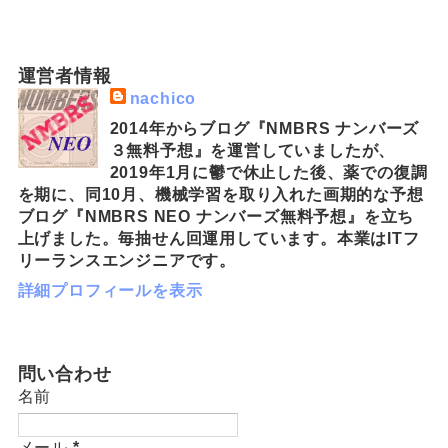
運営者情報
nachico
2014年からブログ『NMBRS ナンバーズ
３無料予想』を運営していましたが、
2019年1月に鬱で休止した後、薬での復調
を期に、同10月、機械学習を取り入れた画期的な予想
ブログ『NMBRS NEO ナンバーズ無料予想』を立ち
上げました。毎抽せん回運用しています。本業はITフ
リーランスエンジニアです。
詳細プロフィールを表示
問い合わせ
名前
メール
*