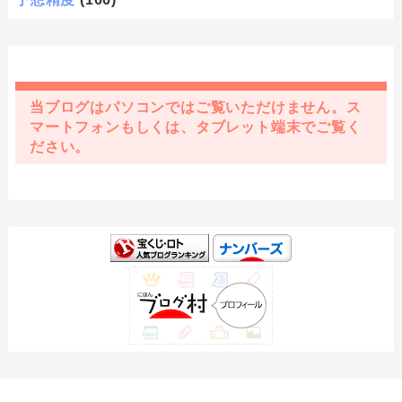
当ブログはパソコンではご覧いただけません。ス
マートフォンもしくは、タブレット端末でご覧く
ださい。