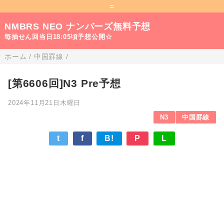
=
NMBRS NEO ナンバーズ無料予想
毎抽せん回当日18:05頃予想公開☆
ホーム
/
中国罫線
/
[第6606回]N3 Pre予想
2024年11月21日木曜日
N3
中国罫線
t
f
B!
P
L