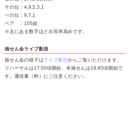
十の位：4,9,5,3,1
一の位：9,7,1
ペア ：105組
※左にある数字ほど出現率高めです。
抽せん会ライブ配信
抽せん会の様子は
ライブ配信
からご覧いただけます。
リハーサルは17:50頃開始、本抽せんは18:45頃開始で
す。通信量（料）にご注意ください。