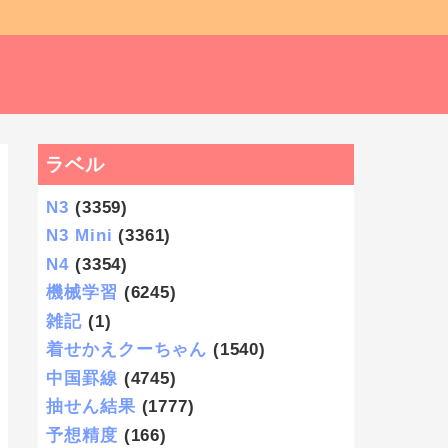
ラベル
N3
(3359)
N3 Mini
(3361)
N4
(3354)
機械学習
(6245)
雑記
(1)
着せかえクーちゃん
(1540)
中国罫線
(4745)
抽せん結果
(1777)
予想精度
(166)