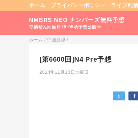
ホーム
プライバシーポリシー
ライブ配
NMBRS NEO ナンバーズ無料予想
毎抽せん回当日18:05頃予想公開☆
ホーム
/
中国罫線
/
[第6600回]N4 Pre予想
2024年11月13日水曜日
t
f