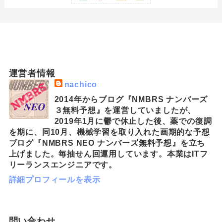
運営者情報
nachico
2014年からブログ『NMBRS ナンバーズ
３無料予想』を運営していましたが、
2019年1月に鬱で休止した後、薬での復調
を期に、同10月、機械学習を取り入れた画期的な予想
ブログ『NMBRS NEO ナンバーズ無料予想』を立ち
上げました。毎抽せん回運用しています。本業はITフ
リーランスエンジニアです。
詳細プロフィールを表示
問い合わせ