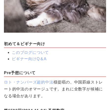
初めて＆ビギナー向け
このブログについて
ビギナー向けQ＆A
Pre予想について
ロト・ナンバーズ超的中法
様提唱の、中国罫線ストレ
ート的中法のオマージュです。まれに全数字が候補に
なる場合があります。