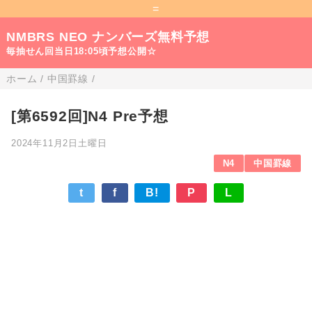
=
NMBRS NEO ナンバーズ無料予想
毎抽せん回当日18:05頃予想公開☆
ホーム
/
中国罫線
/
[第6592回]N4 Pre予想
2024年11月2日土曜日
N4
中国罫線
t
f
B!
P
L