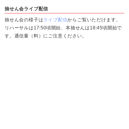
抽せん会ライブ配信
抽せん会の様子は
ライブ配信
からご覧いただけます。
リハーサルは17:50頃開始、本抽せんは18:45頃開始で
す。通信量（料）にご注意ください。