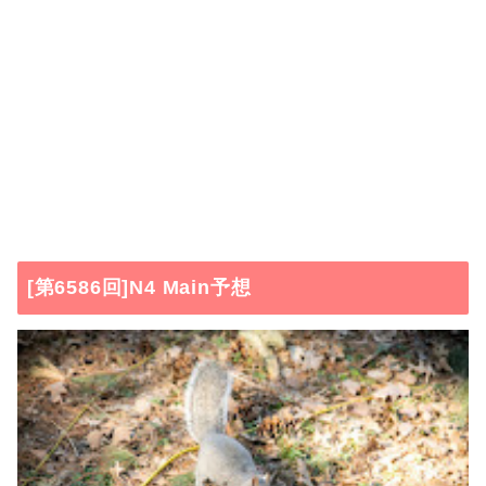
[第6586回]N4 Main予想