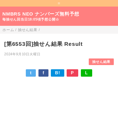
=
NMBRS NEO ナンバーズ無料予想
毎抽せん回当日18:05頃予想公開☆
ホーム
/
抽せん結果
/
[第6553回]抽せん結果 Result
2024年9月10日火曜日
抽せん結果
t
f
B!
P
L