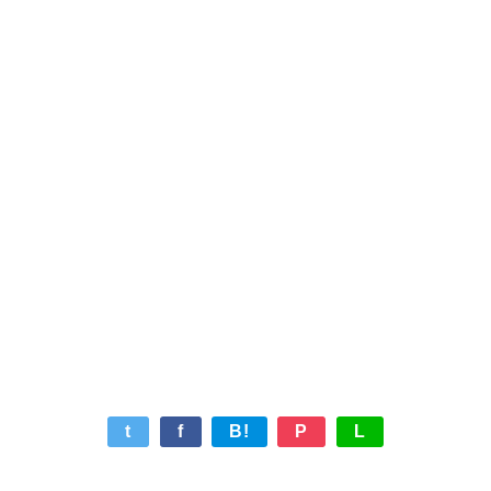
t
f
B!
P
L