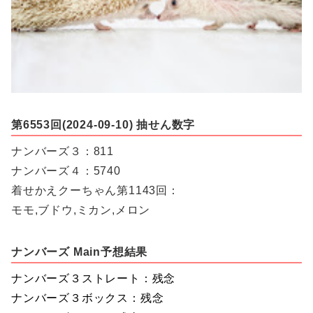
第6553回(2024-09-10) 抽せん数字
ナンバーズ３：811
ナンバーズ４：5740
着せかえクーちゃん第1143回：
モモ,ブドウ,ミカン,メロン
ナンバーズ Main予想結果
ナンバーズ３ストレート：残念
ナンバーズ３ボックス：残念