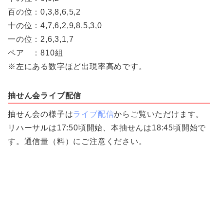
百の位：0,3,8,6,5,2
十の位：4,7,6,2,9,8,5,3,0
一の位：2,6,3,1,7
ペア ：810組
※左にある数字ほど出現率高めです。
抽せん会ライブ配信
抽せん会の様子は
ライブ配信
からご覧いただけます。
リハーサルは17:50頃開始、本抽せんは18:45頃開始で
す。通信量（料）にご注意ください。