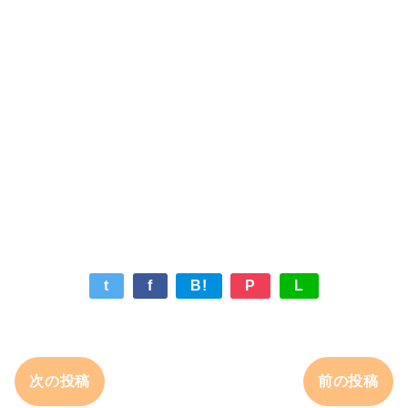
t
f
B!
P
L
次の投稿
前の投稿