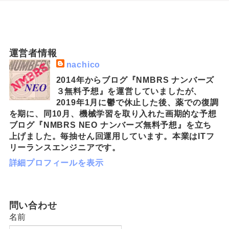
運営者情報
nachico
2014年からブログ『NMBRS ナンバーズ
３無料予想』を運営していましたが、
2019年1月に鬱で休止した後、薬での復調
を期に、同10月、機械学習を取り入れた画期的な予想
ブログ『NMBRS NEO ナンバーズ無料予想』を立ち
上げました。毎抽せん回運用しています。本業はITフ
リーランスエンジニアです。
詳細プロフィールを表示
問い合わせ
名前