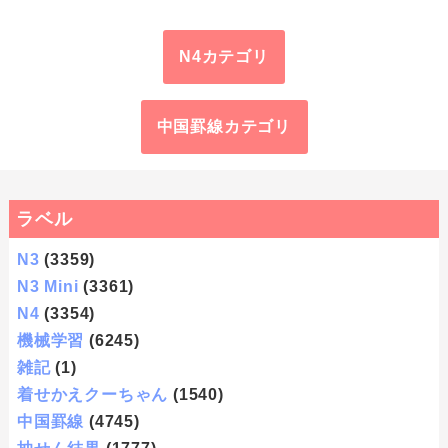
N4カテゴリ
中国罫線カテゴリ
ラベル
N3
(3359)
N3 Mini
(3361)
N4
(3354)
機械学習
(6245)
雑記
(1)
着せかえクーちゃん
(1540)
中国罫線
(4745)