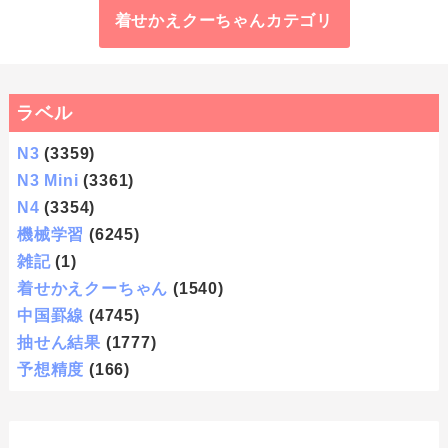
着せかえクーちゃんカテゴリ
ラベル
N3
(3359)
N3 Mini
(3361)
N4
(3354)
機械学習
(6245)
雑記
(1)
着せかえクーちゃん
(1540)
中国罫線
(4745)
抽せん結果
(1777)
予想精度
(166)