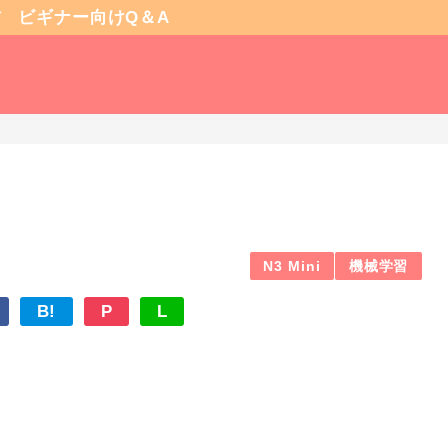
信
ビギナー向けQ＆A
N3 Mini
機械学習
B!
P
L