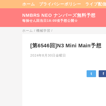
ホーム
プライバシーポリシー
ライブ配
NMBRS NEO ナンバーズ無料予想
毎抽せん回当日18:05頃予想公開☆
ホーム
/
機械学習
/
[第6546回]N3 Mini Main予想
2024年8月30日金曜日
t
f