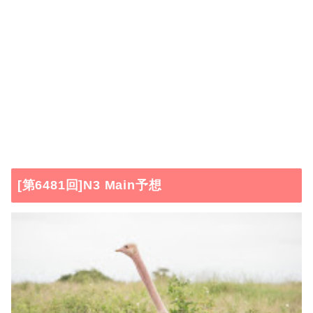
[第6481回]N3 Main予想