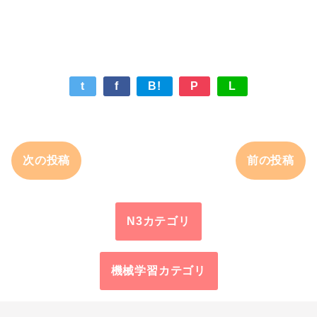
t
f
B!
P
L
次の投稿
前の投稿
N3カテゴリ
機械学習カテゴリ