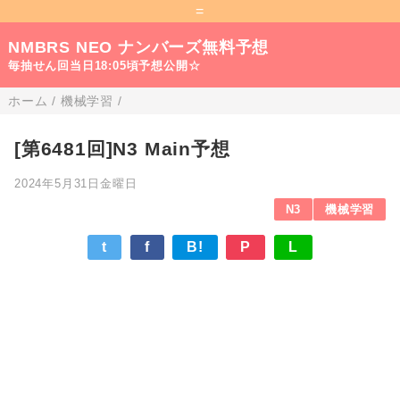
=
NMBRS NEO ナンバーズ無料予想
毎抽せん回当日18:05頃予想公開☆
ホーム
/
機械学習
/
[第6481回]N3 Main予想
2024年5月31日金曜日
N3
機械学習
t
f
B!
P
L