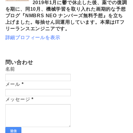
2019年1月に鬱で休止した後、薬での復調
を期に、同10月、機械学習を取り入れた画期的な予想
ブログ『NMBRS NEO ナンバーズ無料予想』を立ち
上げました。毎抽せん回運用しています。本業はITフ
リーランスエンジニアです。
詳細プロフィールを表示
問い合わせ
名前
メール
*
メッセージ
*