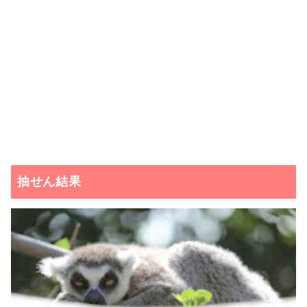
抽せん結果