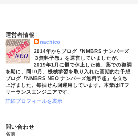
運営者情報
nachico
2014年からブログ『NMBRS ナンバーズ
３無料予想』を運営していましたが、
2019年1月に鬱で休止した後、薬での復調
を期に、同10月、機械学習を取り入れた画期的な予想
ブログ『NMBRS NEO ナンバーズ無料予想』を立ち
上げました。毎抽せん回運用しています。本業はITフ
リーランスエンジニアです。
詳細プロフィールを表示
問い合わせ
名前