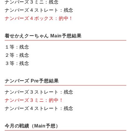
ナンバーズ３ミニ：残念
ナンバーズ４ストレート：残念
ナンバーズ４ボックス：的中！
着せかえクーちゃん Main予想結果
１等：残念
２等：残念
３等：残念
ナンバーズ Pre予想結果
ナンバーズ３ストレート：残念
ナンバーズ３ミニ：的中！
ナンバーズ４ストレート：残念
今月の戦績（Main予想）