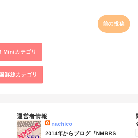
前の投稿
3 Miniカテゴリ
国罫線カテゴリ
運営者情報
nachico
2014年からブログ『NMBRS