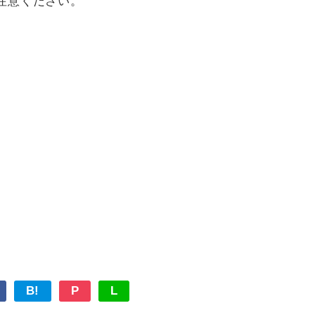
ご注意ください。
B!
P
L