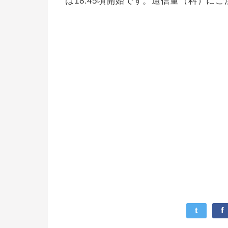
は18:45頃開始です。通信量（料）に
t
f