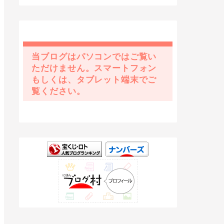
当ブログはパソコンではご覧い
ただけません。スマートフォン
もしくは、タブレット端末でご
覧ください。