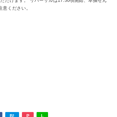
ただけます。 リハーサルは17:50頃開始、本抽せん
ご注意ください。
B!
P
L