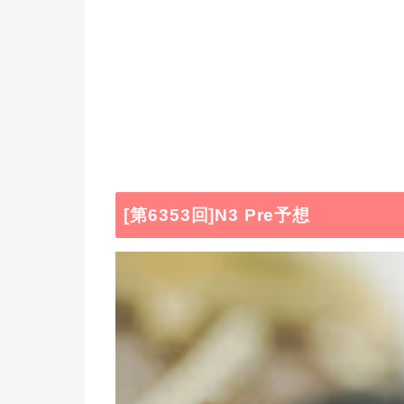
[第6353回]N3 Pre予想