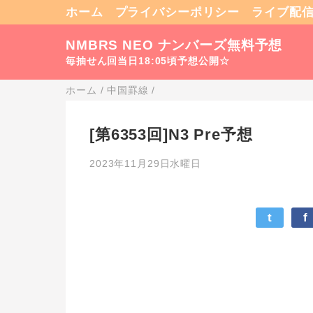
ホーム
プライバシーポリシー
ライブ配
NMBRS NEO ナンバーズ無料予想
毎抽せん回当日18:05頃予想公開☆
ホーム
/
中国罫線
/
[第6353回]N3 Pre予想
2023年11月29日水曜日
t
f