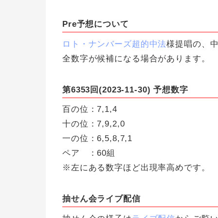
Pre予想について
ロト・ナンバーズ超的中法
様提唱の、
全数字が候補になる場合があります。
第6353回(2023-11-30) 予想数字
百の位：7,1,4
十の位：7,9,2,0
一の位：6,5,8,7,1
ペア ：60組
※左にある数字ほど出現率高めです。
抽せん会ライブ配信