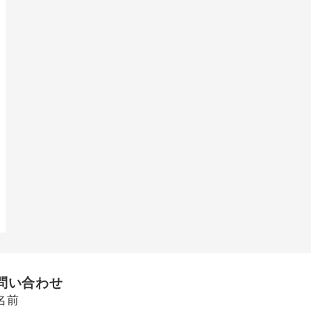
問い合わせ
名前