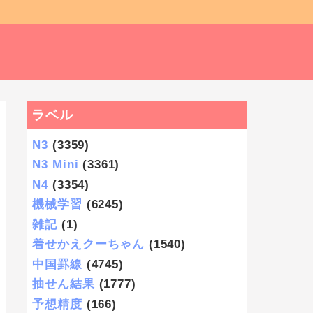
ラベル
N3
(3359)
N3 Mini
(3361)
N4
(3354)
機械学習
(6245)
雑記
(1)
着せかえクーちゃん
(1540)
中国罫線
(4745)
抽せん結果
(1777)
予想精度
(166)