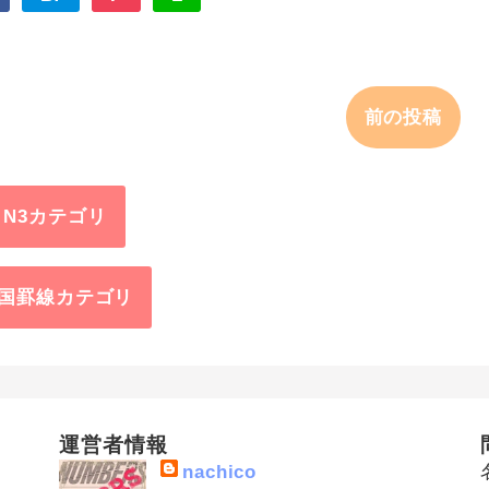
前の投稿
N3カテゴリ
国罫線カテゴリ
運営者情報
nachico