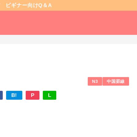
信
ビギナー向けQ＆A
N3
中国罫線
B!
P
L