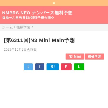
=
NMBRS NEO ナンバーズ無料予想
毎抽せん回当日18:05頃予想公開☆
ホーム
/
機械学習
/
[第6311回]N3 Mini Main予想
2023年10月3日火曜日
N3 Mini
機械学習
t
f
B!
P
L