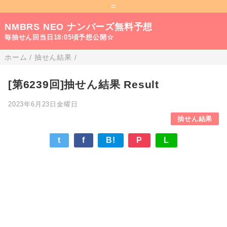
=
NMBRS NEO ナンバーズ無料予想
毎抽せん回当日18:05頃予想公開☆
ホーム
/
抽せん結果
/
[第6239回]抽せん結果 Result
2023年6月23日金曜日
抽せん結果
t
f
B!
P
L