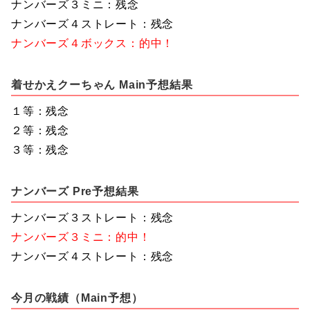
ナンバーズ３ミニ：残念
ナンバーズ４ストレート：残念
ナンバーズ４ボックス：的中！
着せかえクーちゃん Main予想結果
１等：残念
２等：残念
３等：残念
ナンバーズ Pre予想結果
ナンバーズ３ストレート：残念
ナンバーズ３ミニ：的中！
ナンバーズ４ストレート：残念
今月の戦績（Main予想）