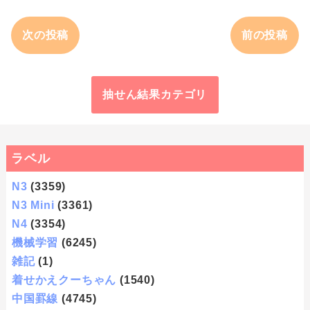
次の投稿
前の投稿
抽せん結果カテゴリ
ラベル
N3
(3359)
N3 Mini
(3361)
N4
(3354)
機械学習
(6245)
雑記
(1)
着せかえクーちゃん
(1540)
中国罫線
(4745)