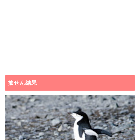
抽せん結果