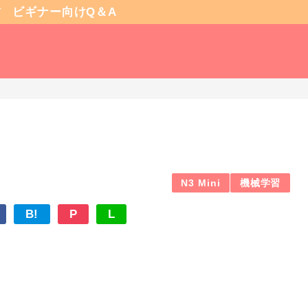
信
ビギナー向けQ＆A
N3 Mini
機械学習
B!
P
L