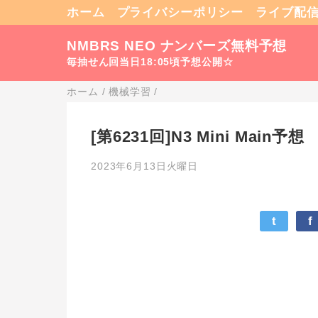
ホーム
プライバシーポリシー
ライブ配
NMBRS NEO ナンバーズ無料予想
毎抽せん回当日18:05頃予想公開☆
ホーム
/
機械学習
/
[第6231回]N3 Mini Main予想
2023年6月13日火曜日
t
f