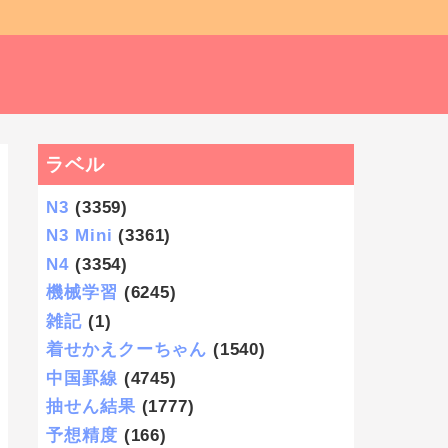
ラベル
N3
(3359)
N3 Mini
(3361)
N4
(3354)
機械学習
(6245)
雑記
(1)
着せかえクーちゃん
(1540)
中国罫線
(4745)
抽せん結果
(1777)
予想精度
(166)