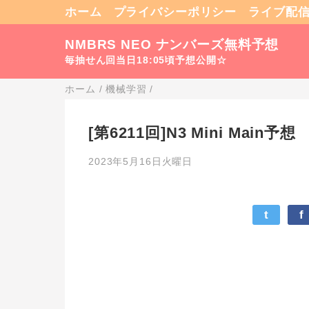
ホーム
プライバシーポリシー
ライブ配
NMBRS NEO ナンバーズ無料予想
毎抽せん回当日18:05頃予想公開☆
ホーム
/
機械学習
/
[第6211回]N3 Mini Main予想
2023年5月16日火曜日
t
f