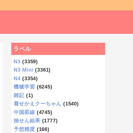
ラベル
N3
(3359)
N3 Mini
(3361)
N4
(3354)
機械学習
(6245)
雑記
(1)
着せかえクーちゃん
(1540)
中国罫線
(4745)
抽せん結果
(1777)
予想精度
(166)