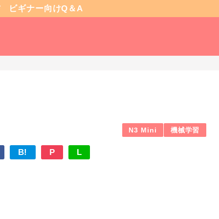
信
ビギナー向けQ＆A
N3 Mini
機械学習
B!
P
L