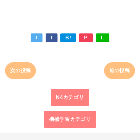
t
f
B!
P
L
次の投稿
前の投稿
N4カテゴリ
機械学習カテゴリ