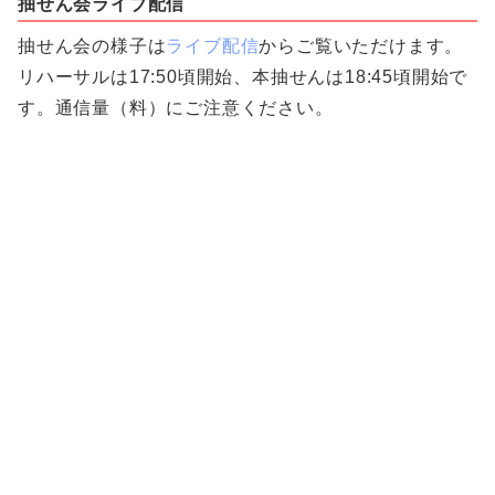
抽せん会ライブ配信
抽せん会の様子は
ライブ配信
からご覧いただけます。
リハーサルは17:50頃開始、本抽せんは18:45頃開始で
す。通信量（料）にご注意ください。