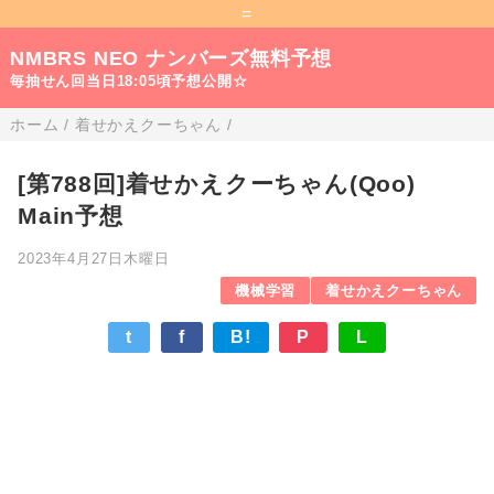
=
NMBRS NEO ナンバーズ無料予想
毎抽せん回当日18:05頃予想公開☆
ホーム
/
着せかえクーちゃん
/
[第788回]着せかえクーちゃん(Qoo)
Main予想
2023年4月27日木曜日
機械学習
着せかえクーちゃん
t
f
B!
P
L