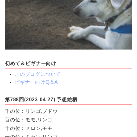
初めて＆ビギナー向け
このブログについて
ビギナー向けQ＆A
第788回(2023-04-27) 予想絵柄
千の位：リンゴ,ブドウ
百の位：モモ,リンゴ
十の位：メロン,モモ
一の位：ミカン,リンゴ