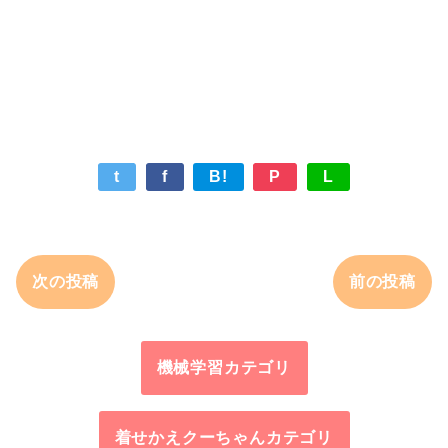
t
f
B!
P
L
次の投稿
前の投稿
機械学習カテゴリ
着せかえクーちゃんカテゴリ