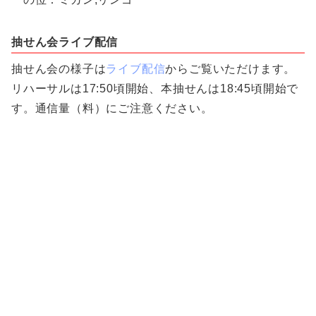
抽せん会ライブ配信
抽せん会の様子は
ライブ配信
からご覧いただけます。
リハーサルは17:50頃開始、本抽せんは18:45頃開始で
す。通信量（料）にご注意ください。