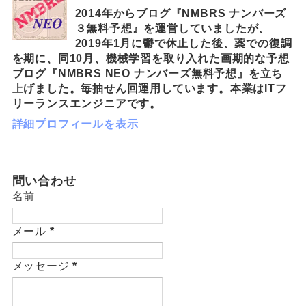
2014年からブログ『NMBRS ナンバーズ
３無料予想』を運営していましたが、
2019年1月に鬱で休止した後、薬での復調
を期に、同10月、機械学習を取り入れた画期的な予想
ブログ『NMBRS NEO ナンバーズ無料予想』を立ち
上げました。毎抽せん回運用しています。本業はITフ
リーランスエンジニアです。
詳細プロフィールを表示
問い合わせ
名前
メール
*
メッセージ
*