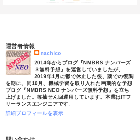
運営者情報
nachico
2014年からブログ『NMBRS ナンバーズ
３無料予想』を運営していましたが、
2019年1月に鬱で休止した後、薬での復調
を期に、同10月、機械学習を取り入れた画期的な予想
ブログ『NMBRS NEO ナンバーズ無料予想』を立ち
上げました。毎抽せん回運用しています。本業はITフ
リーランスエンジニアです。
詳細プロフィールを表示
問い合わせ