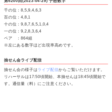
第6200回(2023-04-29) 予想数字
千の位：8,5,9,4,6,3
百の位：4,8,1
十の位：9,8,7,6,5,1,0,4
一の位：9,2,8,3,6,4
ペア ：864組
※左にある数字ほど出現率高めです。
抽せん会ライブ配信
抽せん会の様子は
ライブ配信
からご覧いただけます。
リハーサルは17:50頃開始、本抽せんは18:45頃開始で
す。通信量（料）にご注意ください。