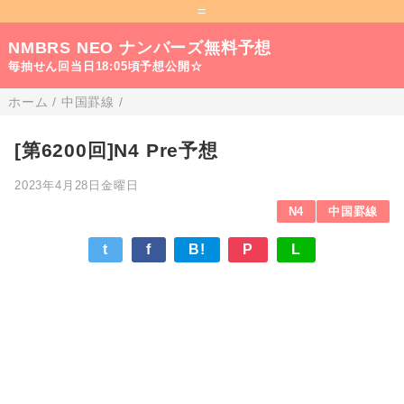
=
NMBRS NEO ナンバーズ無料予想
毎抽せん回当日18:05頃予想公開☆
ホーム
/
中国罫線
/
[第6200回]N4 Pre予想
2023年4月28日金曜日
N4
中国罫線
t
f
B!
P
L