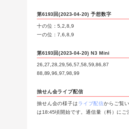
第6193回(2023-04-20) 予想数字
十の位：5,2,8,9
一の位：7,6,8,9
第6193回(2023-04-20) N3 Mini
26,27,28,29,56,57,58,59,86,87
88,89,96,97,98,99
抽せん会ライブ配信
抽せん会の様子は
ライブ配信
からご覧い
は18:45頃開始です。通信量（料）に