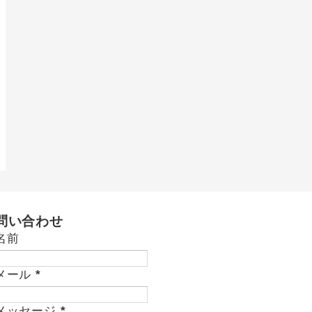
問い合わせ
名前
メール
*
メッセージ
*