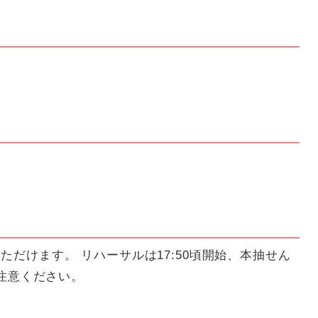
ただけます。 リハーサルは17:50頃開始、本抽せん
ご注意ください。