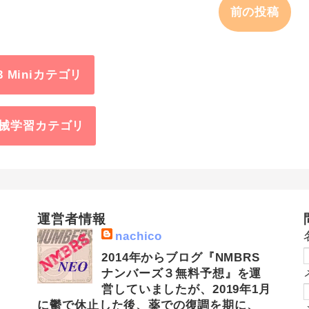
前の投稿
3 Miniカテゴリ
械学習カテゴリ
運営者情報
nachico
2014年からブログ『NMBRS
ナンバーズ３無料予想』を運
営していましたが、2019年1月
に鬱で休止した後、薬での復調を期に、