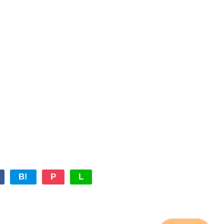
B!
P
L