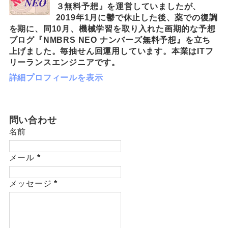
３無料予想』を運営していましたが、
2019年1月に鬱で休止した後、薬での復調
を期に、同10月、機械学習を取り入れた画期的な予想
ブログ『NMBRS NEO ナンバーズ無料予想』を立ち
上げました。毎抽せん回運用しています。本業はITフ
リーランスエンジニアです。
詳細プロフィールを表示
問い合わせ
名前
メール
*
メッセージ
*