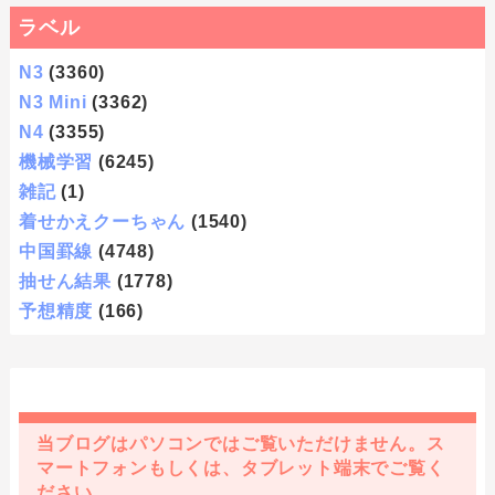
ラベル
N3
(3360)
N3 Mini
(3362)
N4
(3355)
機械学習
(6245)
雑記
(1)
着せかえクーちゃん
(1540)
中国罫線
(4748)
抽せん結果
(1778)
予想精度
(166)
当ブログはパソコンではご覧いただけません。ス
マートフォンもしくは、タブレット端末でご覧く
ださい。