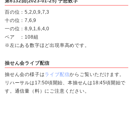
第6132回(2023-01-25) 予想数字
百の位：5,2,0,9,7,3
十の位：7,6,9
一の位：8,9,1,6,4,0
ペア ：108組
※左にある数字ほど出現率高めです。
抽せん会ライブ配信
抽せん会の様子は
ライブ配信
からご覧いただけます。
リハーサルは17:50頃開始、本抽せんは18:45頃開始で
す。通信量（料）にご注意ください。