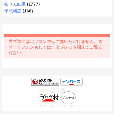
抽せん結果
(1777)
予想精度
(166)
当ブログはパソコンではご覧いただけません。ス
マートフォンもしくは、タブレット端末でご覧く
ださい。