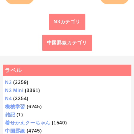
N3カテゴリ
中国罫線カテゴリ
ラベル
N3
(3359)
N3 Mini
(3361)
N4
(3354)
機械学習
(6245)
雑記
(1)
着せかえクーちゃん
(1540)
中国罫線
(4745)