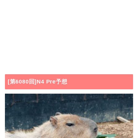
[第6080回]N4 Pre予想