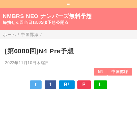
=
NMBRS NEO ナンバーズ無料予想
毎抽せん回当日18:05頃予想公開☆
ホーム
/
中国罫線
/
[第6080回]N4 Pre予想
2022年11月10日木曜日
N4
中国罫線
t
f
B!
P
L