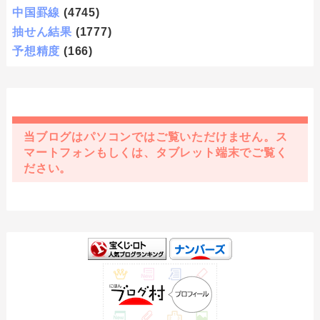
中国罫線
(4745)
抽せん結果
(1777)
予想精度
(166)
当ブログはパソコンではご覧いただけません。ス
マートフォンもしくは、タブレット端末でご覧く
ださい。