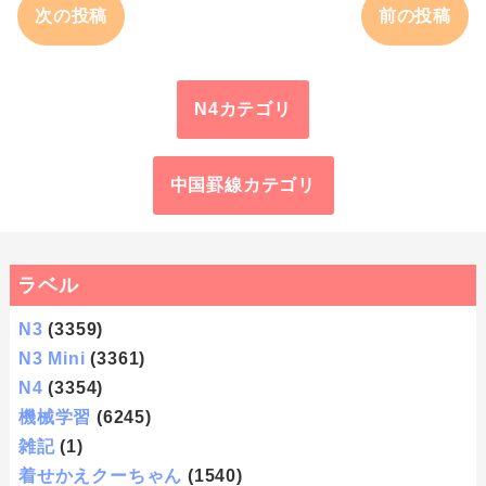
次の投稿
前の投稿
N4カテゴリ
中国罫線カテゴリ
ラベル
N3
(3359)
N3 Mini
(3361)
N4
(3354)
機械学習
(6245)
雑記
(1)
着せかえクーちゃん
(1540)