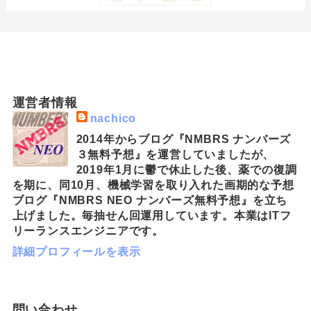
運営者情報
nachico
2014年からブログ『NMBRS ナンバーズ
３無料予想』を運営していましたが、
2019年1月に鬱で休止した後、薬での復調
を期に、同10月、機械学習を取り入れた画期的な予想
ブログ『NMBRS NEO ナンバーズ無料予想』を立ち
上げました。毎抽せん回運用しています。本業はITフ
リーランスエンジニアです。
詳細プロフィールを表示
問い合わせ