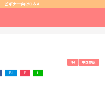
信
ビギナー向けQ＆A
N4
中国罫線
B!
P
L