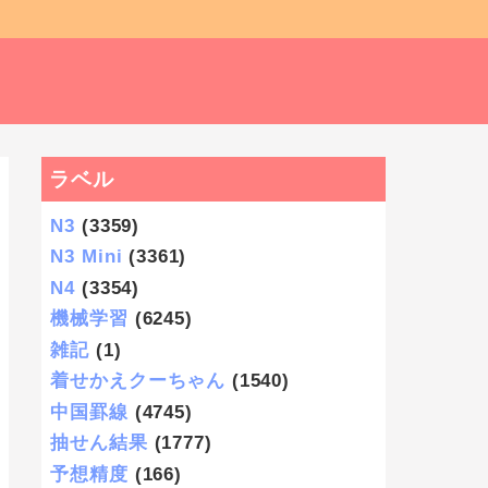
ラベル
N3
(3359)
N3 Mini
(3361)
N4
(3354)
機械学習
(6245)
雑記
(1)
着せかえクーちゃん
(1540)
中国罫線
(4745)
抽せん結果
(1777)
予想精度
(166)