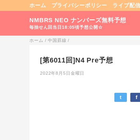
ホーム
プライバシーポリシー
ライブ配
NMBRS NEO ナンバーズ無料予想
毎抽せん回当日18:05頃予想公開☆
ホーム
/
中国罫線
/
[第6011回]N4 Pre予想
2022年8月5日金曜日
t
f