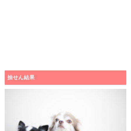
抽せん結果