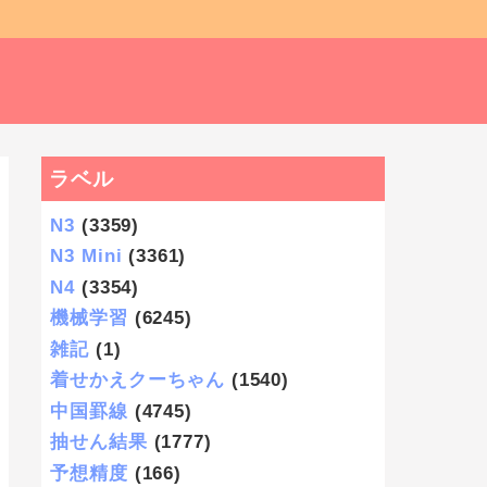
ラベル
N3
(3359)
N3 Mini
(3361)
N4
(3354)
機械学習
(6245)
雑記
(1)
着せかえクーちゃん
(1540)
中国罫線
(4745)
抽せん結果
(1777)
予想精度
(166)