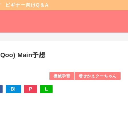
信
ビギナー向けQ＆A
oo) Main予想
機械学習
着せかえクーちゃん
B!
P
L