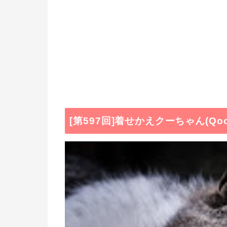
[第597回]着せかえクーちゃん(Qoo