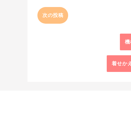
次の投稿
機
着せか