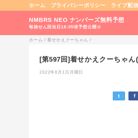
ホーム
プライバシーポリシー
ライブ配
NMBRS NEO ナンバーズ無料予想
毎抽せん回当日18:05頃予想公開☆
ホーム
/
着せかえクーちゃん
/
[第597回]着せかえクーちゃん(Q
2022年8月1日月曜日
t
f